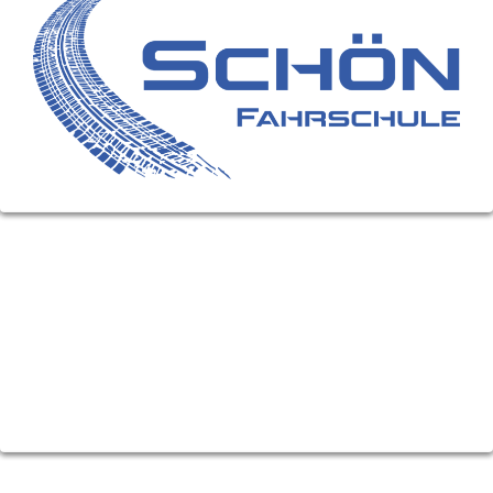
FÜHRERSCHEIN-KLASSEN
Motorrad (A)
Moped (AM)
PKW (B)
LKW (C)
Anhänger (E)
KONTAKT