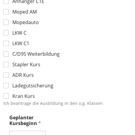
e
Anhänger C1E
r
Moped AM
Mopedauto
LKW C
LKW C1
C/D95 Weiterbildung
Stapler Kurs
ADR Kurs
Ladegutsicherung
Kran Kurs
Ich beantrage die Ausbildung in den o.g. Klassen
Geplanter
Kursbeginn
*