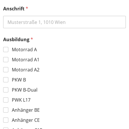
u
Anschrift
*
t
z
e
r
k
l
Ausbildung
*
ä
r
Motorrad A
u
n
Motorrad A1
g
Motorrad A2
T
e
PKW B
l
e
PKW B-Dual
f
o
PWK L17
n
n
Anhänger BE
u
m
Anhänger CE
m