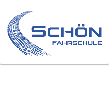
FAHRSCHULE SCHÖN
FÜHRERSCHEIN-KLASSEN
Motorrad (A)
Moped (AM)
PKW (B)
LKW (C)
Anhänger (E)