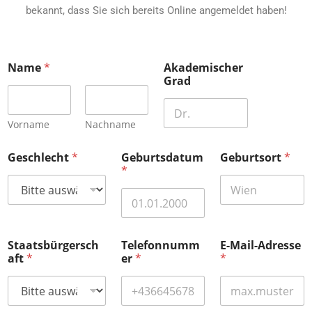
bekannt, dass Sie sich bereits Online angemeldet haben!
G
Name
*
Akademischer
e
Grad
b
u
r
t
Vorname
Nachname
s
d
Geschlecht
*
Geburtsdatum
Geburtsort
*
a
*
t
u
m
D
a
t
Staatsbürgersch
Telefonnumm
E-Mail-Adresse
e
aft
*
er
*
*
n
s
c
h