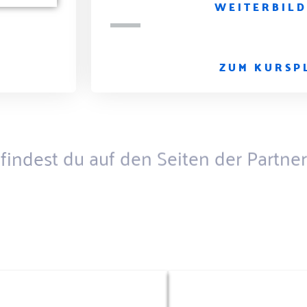
WEITERBIL
ZUM KURSP
findest du auf den Seiten der Partner
adipiscing elit. Phasellus lobortis velit erat, sed dictum orci
CHEIN-KLASSEN
FAHRSCHULE SCHÖN