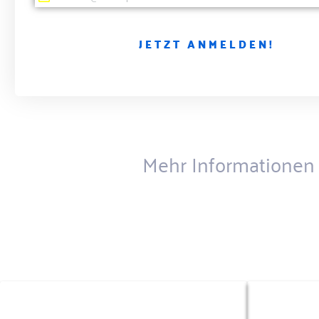
JETZT ANMELDEN!
Mehr Informationen 
Lorem ipsum dolor sit amet, consectetur 
KONTAKT
FÜHRERS