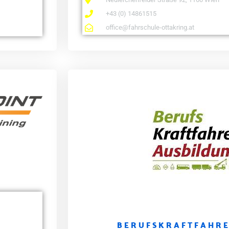
+43 (0) 14861515
office@fahrschule-ottakring.at
BERUFSKRAFTFAHRE