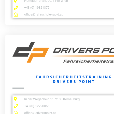
Hütteldorfer Str. 90, 1140 Wien
+43 (0) 19821372
office@fahrschule-rapid.at
FAHRSICHERHEITSTRAINING
DRIVERS POINT
In der Wegscheid 11, 2100 Korneuburg
+43 (0) 12720055
office@driverspoint.at