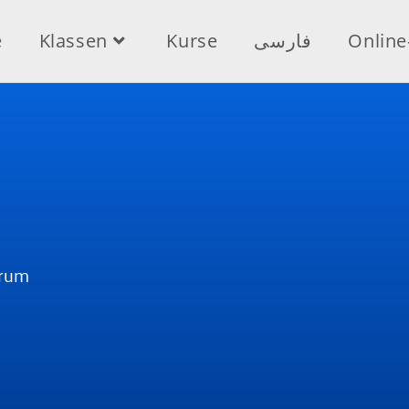
e
Klassen
Kurse
فارسی
Onlin
trum