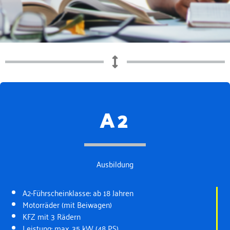
A2
Ausbildung
A2-Führscheinklasse: ab 18 Jahren
Motorräder (mit Beiwagen)
KFZ mit 3 Rädern
Leistung: max. 35 kW (48 PS)