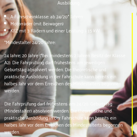
Ausbildung
A-Führscheinklasse: ab 24/20* Jahren
Motorräder (mit Beiwagen)
KFZ mit 3 Rädern und einer Leistung: > 15 kW
*Mindestalter 24/20 Jahre:
24 Jahre; 20 Jahre (*bei mindestens 2 Jahren Besitz der Klasse
A2). Die Fahrprüfung darf frühestens am jeweiligen
Geburtstag absolviert werden. Die theoretische und
praktische Ausbildung in der Fahrschule kann bereits ein
halbes Jahr vor dem Erreichen des Mindestalters begonnen
werden.
Die Fahrprüfung darf frühestens am 24./20. Geburtstag
(Mindestalter) absolviert werden. Die theoretische und
praktische Ausbildung in der Fahrschule kann bereits ein
halbes Jahr vor dem Erreichen des Mindestalterts begonnen
werden.