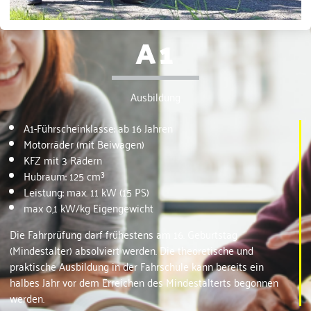
A1
Ausbildung
A1-Führscheinklasse: ab 16 Jahren
Motorräder (mit Beiwagen)
KFZ mit 3 Rädern
Hubraum: 125 cm³
Leistung: max. 11 kW (15 PS)
max 0,1 kW/kg Eigengewicht
Die Fahrprüfung darf frühestens am 16. Geburtstag
(Mindestalter) absolviert werden. Die theoretische und
praktische Ausbildung in der Fahrschule kann bereits ein
halbes Jahr vor dem Erreichen des Mindestalterts begonnen
werden.