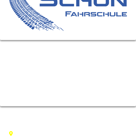
FÜHRERSCHEIN-KLASSEN
Motorrad (A)
Moped (AM)
PKW (B)
LKW (C)
Anhänger (E)
KONTAKT
Schloßhofer Straße 38, 1210 Wien